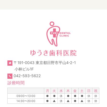
〒191-0043 東京都日野市平山4-2-1
小林ビル1F
042-593-5622
診療時間
月
火
水
木
金
土
日
祝
09:00〜13:00
●
●
休
●
●
●
休
休
14:30〜20:00
●
▲
休
▲
●
▲
休
休