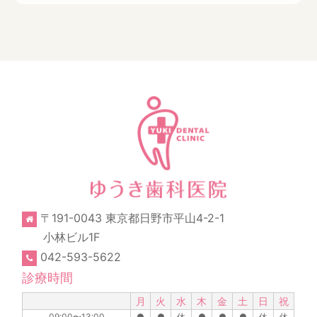
〒191-0043 東京都日野市平山4-2-1
小林ビル1F
042-593-5622
診療時間
月
火
水
木
金
土
日
祝
09:00〜13:00
●
●
休
●
●
●
休
休