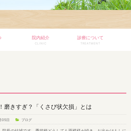
つ
院内紹介
診療について
CLINIC
TREATMENT
！磨きすぎ？「くさび状欠損」とは
月05日
ブログ
。院長の結城です。季節柄どうしても雨模様が続き、お出かけもしに