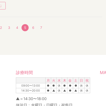
む
2
3
4
5
6
7
診療時間
MA
月
火
水
木
金
土
日
祝
09:00〜13:00
●
●
休
●
●
●
休
休
14:30〜20:00
●
▲
休
▲
●
▲
休
休
▲＝14:30〜18:00
休診日：水曜日・日曜日・祝祭日