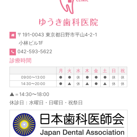
〒191-0043 東京都日野市平山4-2-1
小林ビル1F
042-593-5622
診療時間
月
火
水
木
金
土
日
祝
09:00〜13:00
●
●
休
●
●
●
休
休
14:30〜20:00
●
▲
休
▲
●
▲
休
休
▲＝14:30〜18:00
休診日：水曜日・日曜日・祝祭日