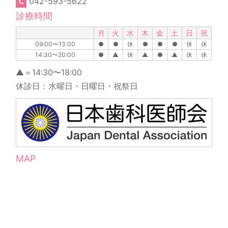
042-593-5622
診療時間
月
火
水
木
金
土
日
祝
09:00〜13:00
●
●
休
●
●
●
休
休
14:30〜20:00
●
▲
休
▲
●
▲
休
休
▲＝14:30〜18:00
休診日：水曜日・日曜日・祝祭日
MAP