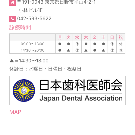
〒191-0043 東京都日野市平山4-2-1
小林ビル1F
042-593-5622
診療時間
月
火
水
木
金
土
日
祝
09:00〜13:00
●
●
休
●
●
●
休
休
14:30〜20:00
●
▲
休
▲
●
▲
休
休
▲＝14:30〜18:00
休診日：水曜日・日曜日・祝祭日
MAP