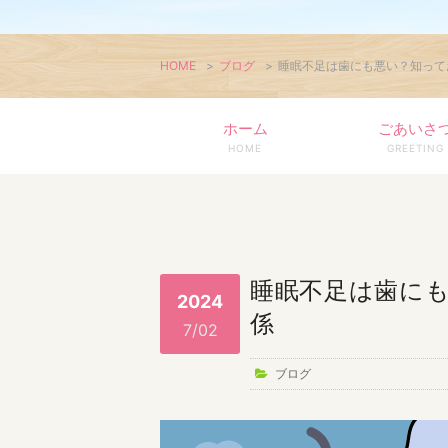
HOME
>
ブログ
>
睡眠不足は歯にも悪い？知って
ホーム
ごあいさ
HOME
GREETING
睡眠不足は歯に
2024
係
7/02
ブログ