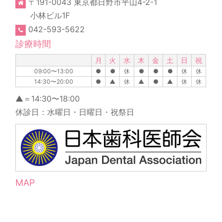
〒191-0043 東京都日野市平山4-2-1
小林ビル1F
042-593-5622
診療時間
月
火
水
木
金
土
日
祝
09:00〜13:00
●
●
休
●
●
●
休
休
14:30〜20:00
●
▲
休
▲
●
▲
休
休
▲＝14:30〜18:00
休診日：水曜日・日曜日・祝祭日
MAP