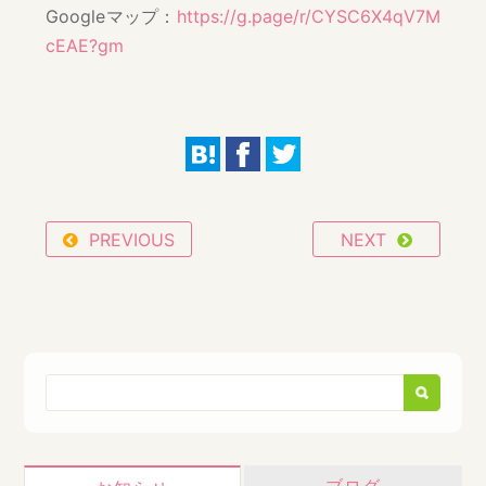
Googleマップ：
https://g.page/r/CYSC6X4qV7M
cEAE?gm
PREVIOUS
NEXT