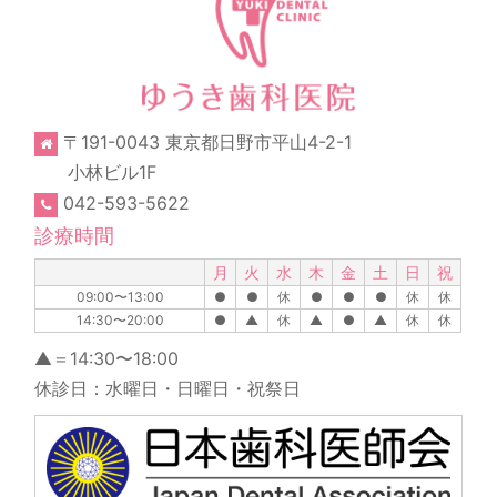
〒191-0043 東京都日野市平山4-2-1
小林ビル1F
042-593-5622
診療時間
月
火
水
木
金
土
日
祝
09:00〜13:00
●
●
休
●
●
●
休
休
14:30〜20:00
●
▲
休
▲
●
▲
休
休
▲＝14:30〜18:00
休診日：水曜日・日曜日・祝祭日